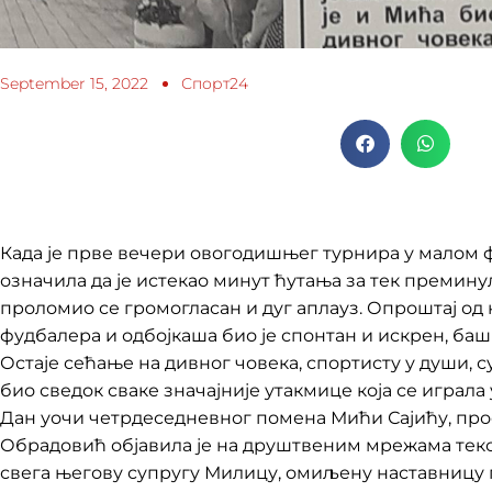
September 15, 2022
Спорт24
Када је прве вечери овогодишњег турнира у малом 
означила да је истекао минут ћутања за тек премин
проломио се громогласан и дуг аплауз. Опроштај од
фудбалера и одбојкаша био је спонтан и искрен, баш 
Остаје сећање на дивног човека, спортисту у души, с
био сведок сваке значајније утакмице која се играла у
Дан уочи четрдеседневног помена Мићи Сајићу, пр
Обрадовић објавила је на друштвеним мрежама текст
свега његову супругу Милицу, омиљену наставницу 