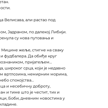
етан.
ости.
оца Велисава, али растао под
м, Јадраном, по далекој Либији.
ренула су нова путовања и
и Мицине жеље, стигне на сваку
 и фудбалера. Да обиђе круг
 познаником, пријатељем…
, широког срца, који је недавно
им вртлозима, немирним морима,
небо спокојства…
ица и несебичну доброту,
 и тиме што је честит, тих и
ици, Боби, дневним новостима у
младине.