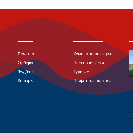
Почетна
Хуманитарне акције
Одбојка
Пословне вести
Фудбал
Туризам
Кошарка
Пријатељи портала
Н
С