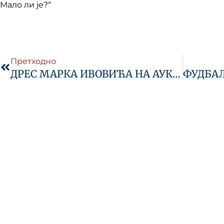
Мало ли је?“
Prev
Претходно
ДРЕС МАРКА ИВОВИЋА НА АУКЦИЈИ ЗА САРУ