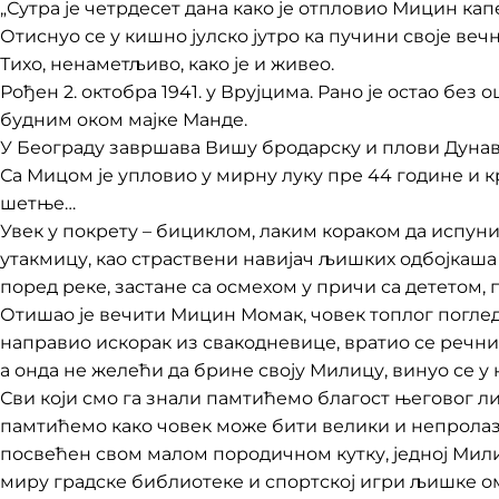
„Сутра је четрдесет дана како је отпловио Мицин кап
Отиснуо се у кишно јулско јутро ка пучини своје вечн
Тихо, ненаметљиво, како је и живео.
Рођен 2. октобра 1941. у Врујцима. Рано је остао без 
будним оком мајке Манде.
У Београду завршава Вишу бродарску и плови Дунаво
Са Мицом је упловио у мирну луку пре 44 године и к
шетње…
Увек у покрету – бициклом, лаким кораком да испун
утакмицу, као страствени навијач љишких одбојкаша
поред реке, застане са осмехом у причи са дететом,
Отишао је вечити Мицин Момак, човек топлог погледа
направио искорак из свакодневице, вратио се речн
а онда не желећи да брине своју Милицу, винуо се у 
Сви који смо га знали памтићемо благост његовог л
памтићемо како човек може бити велики и непролазан
посвећен свом малом породичном кутку, једној Мил
миру градске библиотеке и спортској игри љишке о