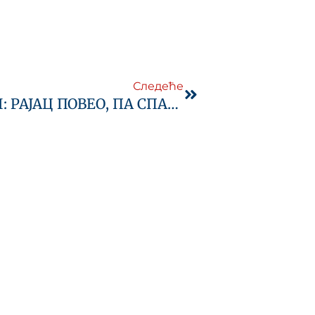
Next
Следеће
ФУДБАЛ: РАЈАЦ ПОВЕО, ПА СПАШАВАО БОД, НАПРЕДАК И ДРУГАРИ У ПОБЕДНИЧКОМ РИТМУ