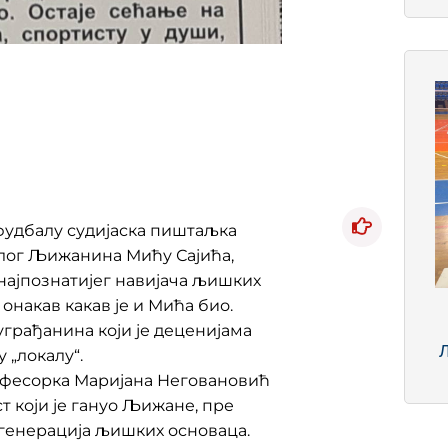
фудбалу судијаска пиштаљка
улог Љижанина Мићу Сајића,
 најпознатијег навијача љишких
онакав какав је и Мића био.
уграђанина који је деценијама
 „локалу“.
офесорка Маријана Неговановић
 који је гануо Љижане, пре
генерација љишких основаца.