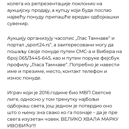
колега из репрезентације поклонио на
аукцијску продају, а купцу који буде послао
највећу понуду припашће вредан одбојкашки
сувенир.
Аукцију организују часопис „Глас Тамнаве“ и
портал „sport24.rs“, а заитересовани могу да
пошаљу своје понуде путем СМС-а и Вибера на
број 065/3445-645, као и путем поруке фејсбук
профилу „Гласа Тамнаве“. Потребно је навести
име и презиме, место, контакт телефон и
износ понуде.
Играч који је 2016.године био МВП Светске
лиге, односно у том тренутку најбољи
одбојкаш света, још једном је потврдио оно
што о њему зна свако ко га познаје – да је пре
свега изузетан човек. ВЕЛИКО ХВАЛА МАРКУ
ИВОВИЋУ!!!