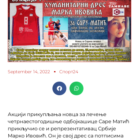
September 14, 2022
Спорт24
Акцији прикупљања новца за лечење
четрнаестогодишње одбојкашице Саре Матић
прикључио се и репрезентативац Србије
Марко Ивовић. Он је свој дрес са потписима