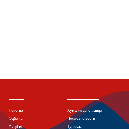
Почетна
Хуманитарне акције
Одбојка
Пословне вести
Фудбал
Туризам