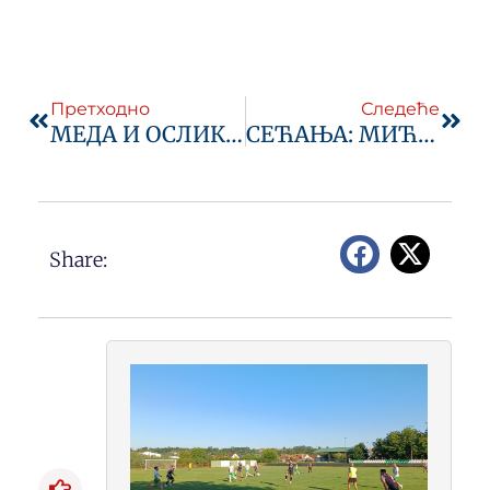
Prev
Next
Претходно
Следеће
МЕДА И ОСЛИКАВАЊЕ ЛИЦА НА УТАКМИЦИ СПАРТАК-РИБНИЦА
СЕЋАЊА: МИЋА САЈИЋ
Share: