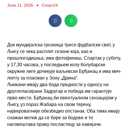
June 11, 2026
Спорт24
Док мундијалска грозница тресе фудбалски свет, у
Љигу се чека расплет сезоне која, као и
прошлогодишња, има фотофиниш. Спартак у суботу,
у 17,30 часова, у последњем колу Колубарске
окружне лиге дочекује ваљевски Брђанац и има меч-
лопту за пласман у Зону „Дрина“.
Љижани имају два бода предности у односу на
другопласирани Задругар и победа им гарантује
прво место. Брђанац би евентуалном сензацојом у
Љигу, уз пораз Жабара на свом терену,
највероватније обезбедио опстанак. Оба тима имају
снажан мотив да се боре за бодове и то
наговештава праву посластицу за навијаче.