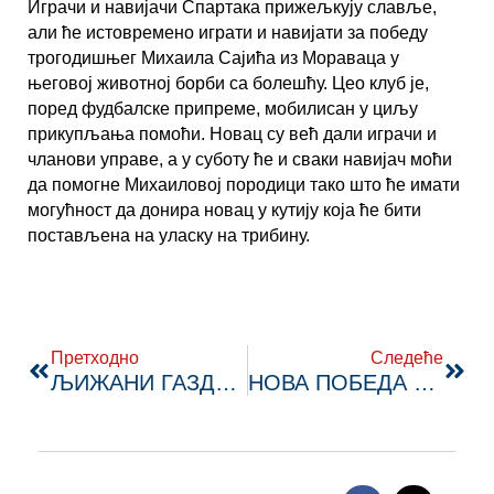
Играчи и навијачи Спартака прижељкују славље,
али ће истовремено играти и навијати за победу
трогодишњег Михаила Сајића из Мораваца у
његовој животној борби са болешћу. Цео клуб је,
поред фудбалске припреме, мобилисан у циљу
прикупљања помоћи. Новац су већ дали играчи и
чланови управе, а у суботу ће и сваки навијач моћи
да помогне Михаиловој породици тако што ће имати
могућност да донира новац у кутију која ће бити
постављена на уласку на трибину.
Prev
Next
Претходно
Следеће
ЉИЖАНИ ГАЗДУЈУ ИБАРСКОМ
НОВА ПОБЕДА СПАРТАКА