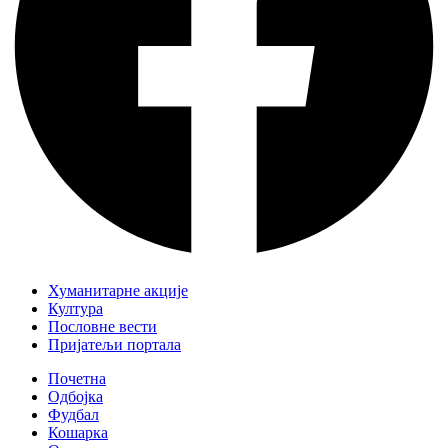
Хуманитарне акције
Култура
Пословне вести
Пријатељи портала
Почетна
Одбојка
Фудбал
Кошарка