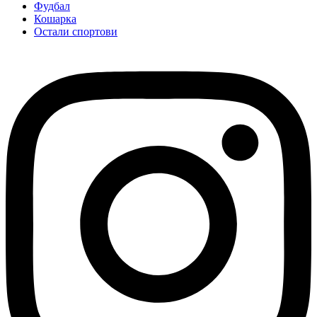
Фудбал
Кошарка
Остали спортови