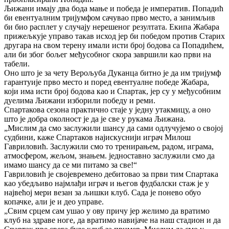
Љижани имају два бода мање и победа је императив. Попадић
би евентуалним тријумфом сачувао прво место, а занимљив
би био расплет у случају нерешеног резултата. Екипа Жабара
прижељкује управо такав исход јер би победом против Старих
другара на свом терену имали исти број бодова са Попадићем,
али би због бољег међусобног скора завршили као први на
табели.
Оно што је за чету Верољуба Дуканца битно је да им тријумф
гарантуије прво место и поред евентуалне победе Жабара,
који има исти број бодова као и Спартак, јер су у међусобним
дуелима Љижани изборили победу и реми.
Спартакова сезона практично стаје у једну утакмицу, а оно
што је добра околност је да је све у рукама Љижана.
„Мислим да смо заслужили шансу да сами одлучујемо о својој
судбини, каже Спартаков најискуснији играч Милош
Гавриловић. Заслужили смо то тренирањем, радом, играма,
атмосфером, жељом, знањем. једноставно заслужили смо да
имамо шансу да се ми питамо за све!“
Гавриловић је својевремено дебитовао за први тим Спартака
као убедљиво најмлађи играч и његов фудбалски стаж је у
највећој мери везан за љишки клуб. Сада је понево обуо
копачке, али је и део управе.
„Свим срцем сам ушао у ову причу јер желимо да вратимо
клуб на здраве ноге, да вратимо навијаче на наш стадион и да