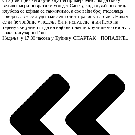
Спартак пре свега буде клуб за пример. Мислим да смо у
великој мери повратили углед у Савезу, код службених лица,
клубова са којима се такмичимо, а све већи број гледалаца
говори да су се људи зажелели оног правог Спартака. Надам
се да ће трибине у недељу бити испуљене, а ми ћемо на
терену све учинити да на најбољи начин крунишемо сезону“,
каже популарни Гаша.
Недеља, у 17,30 часова у Ћућину, СПАРТАК – ПОПАДИЋ..