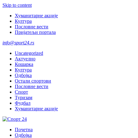
Skip to content
Хуманитарне акције
Култура
Пословне вести
Пријатељи портала
info@sport24.rs
Uncategorized
Актуелно
Кошарка
Култура
Одбојка
Остали спортови
Пословне вести
Спорт
Туризам
Фудбал
Хуманитарне акције
Почетна
Одбојка