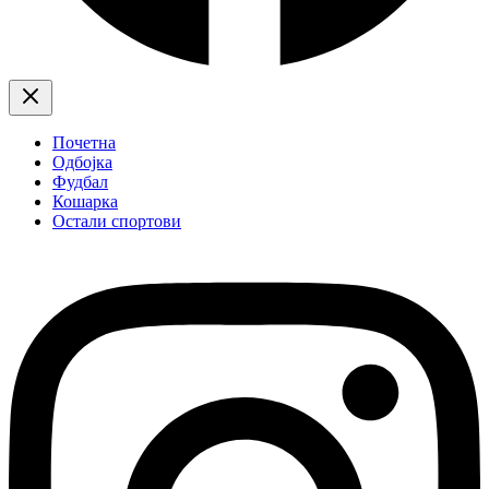
Почетна
Одбојка
Фудбал
Кошарка
Остали спортови