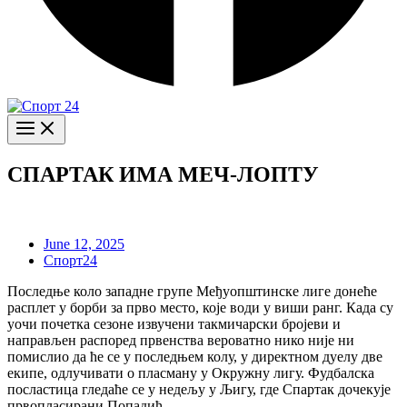
СПАРТАК ИМА МЕЧ-ЛОПТУ
June 12, 2025
Спорт24
Последње коло западне групе Међуопштинске лиге донеће
расплет у борби за прво место, које води у виши ранг. Када су
уочи почетка сезоне извучени такмичарски бројеви и
направљен распоред првенства вероватно нико није ни
помислио да ће се у последњем колу, у директном дуелу две
екипе, одлучивати о пласману у Окружну лигу. Фудбалска
посластица гледаће се у недељу у Љигу, где Спартак дочекује
првопласирани Попадић.