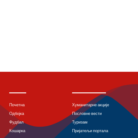
Почетна
Хуманитарне акције
Одбојка
Пословне вести
Фудбал
Туризам
Кошарка
Пријатељи портала