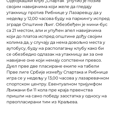
Одбојкашки клуб „Спартак“ упутио је позив
својим навијачима који желе да гледају
утакмицу против Рибнице у Лазаревцу да у
недељу у 12,00 часова буду на паркингу испред
зграде Општине Љиг. Обезбеђен је мини-бус
са 21 местом, али и упућен апел навијачима
који до платоа испред општине дођу својим
колима да, у случају да нема довољно места у
аутобусу, буду на располагању клубу како би
се обезбедио одлазак на утакмицу аи за оне
навијаче оне који немају сопствени превоз.
Дуел прве две пласиране екипе на табели
Прве лиге Србије између Спартака и Рибнице
игра се у недељу у 13,00 часова у лазаревачком
спортском центру. Евентуалном тријумфом
Љижани би 11 кола пре краја првенства
пришли на само победу заостатка у односу на
првопласирани тим из Краљева.