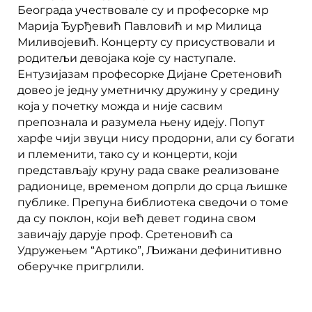
Београда учествовале су и професорке мр
Марија Ђурђевић Павловић и мр Милица
Миливојевић. Концерту су присуствовали и
родитељи девојака које су наступале.
Ентузијазам професорке Дијане Сретеновић
довео је једну уметничку дружину у средину
која у почетку можда и није сасвим
препознала и разумела њену идеју. Попут
харфе чији звуци нису продорни, али су богати
и племенити, тако су и концерти, који
представљају круну рада сваке реализоване
радионице, временом допрли до срца љишке
публике. Препуна библиотека сведочи о томе
да су поклон, који већ девет година свом
завичају дарује проф. Сретеновић са
Удружењем “Артико”, Љижани дефинитивно
оберучке пригрлили.