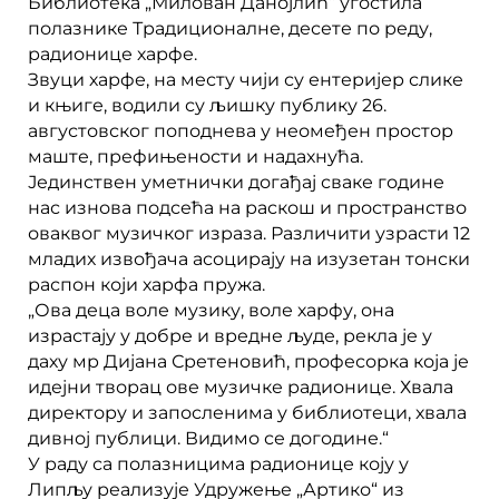
Библиотека „Милован Данојлић“ угостила
полазнике Традиционалне, десете по реду,
радионице харфе.
Звуци харфе, на месту чији су ентеријер слике
и књиге, водили су љишку публику 26.
августовског поподнева у неомеђен простор
маште, префињености и надахнућа.
Јединствен уметнички догађај сваке године
нас изнова подсећа на раскош и пространство
оваквог музичког израза. Различити узрасти 12
младих извођача асоцирају на изузетан тонски
распон који харфа пружа.
„Ова деца воле музику, воле харфу, она
израстају у добре и вредне људе, рекла је у
даху мр Дијана Сретеновић, професорка која је
идејни творац ове музичке радионице. Хвала
директору и запосленима у библиотеци, хвала
дивној публици. Видимо се догодине.“
У раду са полазницима радионице коју у
Липљу реализује Удружење „Артико“ из