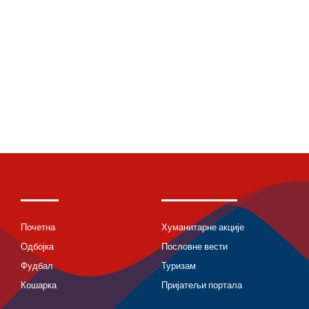
Почетна
Хуманитарне акције
Одбојка
Пословне вести
Фудбал
Туризам
Кошарка
Пријатељи портала