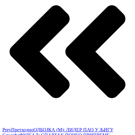
Prev
Претходно
ОДБОЈКА (М): ЛИДЕР ПАО У ЉИГУ