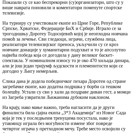
Показали су се као беспрекорни (су)организатори, што су у
више наврата поновили и коментатори поменуте спортске
телевизије.
На турниру су учествовале екипе из Црне Горе, Републике
Српске, Хрватске, Федерације БиХ и Србије. Играло се за
трогодишњу Доротеу Тодосијевић којој је неопходна новчана
помоћ за лечење. Сви гледаоци, играчи, службена лица,
реализатори телевизијског преноса, укључили су се кроз
новчане донације у хуманитарни подухват и то је апсолутно
највећа победа која се догодила у дану великог баскет-
спектакла. У номиналном износу то је око 470 хиљада динара,
али је још један тријумф људскости и племенитости који се
догодио у Љигу немерљив.
Слика дана је додела победничког пехара Доротеи од стране
загребачке екипе, као додатна подршка у борби са тешком
болешћу. Устали су сви у хали да поздраве диван гест, а момци
из Загреба узвратили Љижанима дубоким наклоном.
На крају, иако мање важно, треба нагласити да је други
финалиста била сјајна екипа „3*3 Академија“ из Новог Сада
која је тек у последњеим тренуцима посустала, иако је
утакмицу играла без могућности измене због повреде
четвртог играча у претходном мечу. Треће место освојили су