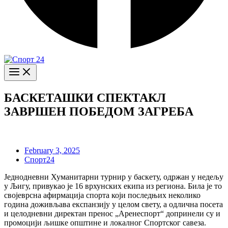
БАСКЕТАШКИ СПЕКТАКЛ
ЗАВРШЕН ПОБЕДОМ ЗАГРЕБА
February 3, 2025
Спорт24
Једнодневни Хуманитарни турнир у баскету, одржан у недељу
у Љигу, привукао је 16 врхунских екипа из региона. Била је то
својеврсна афирмација спорта који последњих неколико
година доживљава експанзију у целом свету, а одлична посета
и целодневни директан пренос „Аренеспорт“ допринели су и
промоцији љишке општине и локалног Спортског савеза.