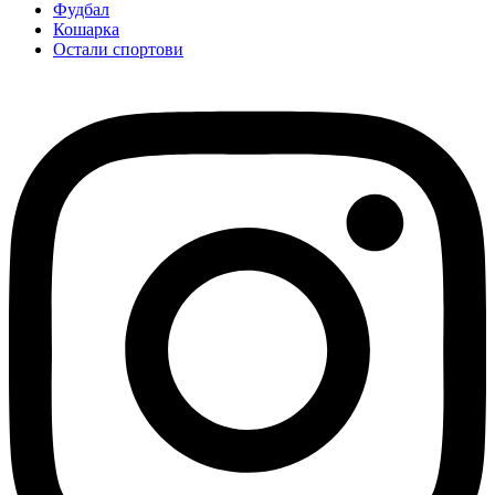
Фудбал
Кошарка
Остали спортови