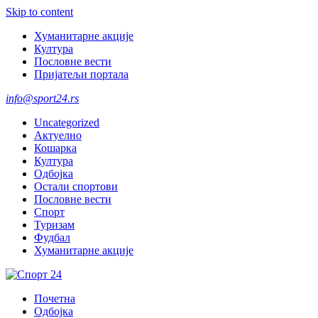
Skip to content
Хуманитарне акције
Култура
Пословне вести
Пријатељи портала
info@sport24.rs
Uncategorized
Актуелно
Кошарка
Култура
Одбојка
Остали спортови
Пословне вести
Спорт
Туризам
Фудбал
Хуманитарне акције
Почетна
Одбојка