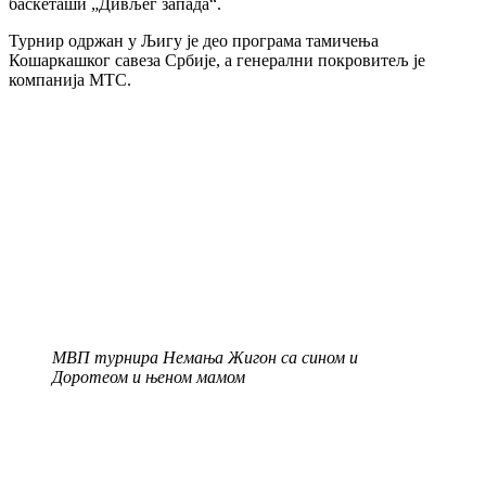
баскеташи „Дивљег запада“.
Турнир одржан у Љигу је део програма тамичења
Кошаркашког савеза Србије, а генерални покровитељ је
компанија МТС.
МВП турнира Немања Жигон са сином и
Доротеом и њеном мамом