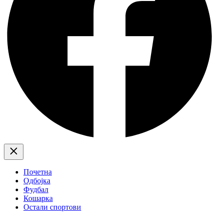
Почетна
Одбојка
Фудбал
Кошарка
Остали спортови