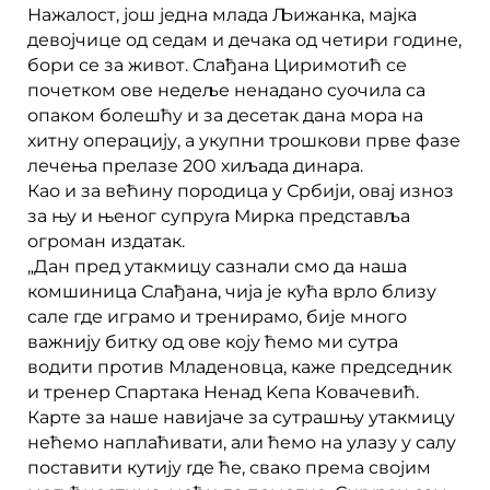
Нажалост, још једна млада Љижанка, мајка
девојчице од седам и дечака од четири године,
бори се за живот. Слађана Циримотић се
почетком ове недеље ненадано суочила са
опаком бoлeшћy и за десетак дана мора на
хитну операцију, а укупни трошкови прве фазе
лечења прелазе 200 хиљада динара.
Као и за већину породица у Србији, овај изноз
за њу и њеног cyпpyra Мирка представља
огроман издатак.
„Дан пред утакмицу сазнали смо да наша
комшиница Слађана, чија је кyћa врло близу
сале где играмо и тренирамо, бије много
важнију битку од ове коју ћемo ми сутра
водити против Младеновца, каже председник
и тренер Спартака Ненад Keпa Ковачевић.
Карте за наше навијаче за сутрашњу утакмицу
нећемо наплаћивати, али ћемо на улазу у салу
поставити кутију rде ће, свако према својим