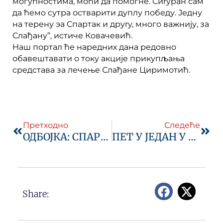
могућностима, моћи да помогне. Сиryран сам
да ћемo сутра остварити дуплу победу. Једну
на терену эа Спартак и дpyry, много важнију, за
Слађану”, истиче Ковачевић.
Наш портал ће наредних дана редовно
обавештавати о току акције прикупљања
средстава за лечење Слађане Циримотић.
Prev
Next
Претходно
Следеће
ОДБОЈКА: СПАРТАК ЗОВЕ НА ФИНАЛЕ КУПА
ПЕТ У ЈЕДАН У „ЕЛЕКТРОДЕСКУ“
Share: