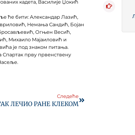
тованих кадета, Василије Џокић
ље ће бити: Александар Лазић,
вриловић, Немања Сандић, Бојан
бросављевић, Огњен Весић,
ић, Михаило Мајаиловић и
ића је под знаком питања.
 а Спартак прву првенствену
Насеље.
Next
Следеће
АК ЛЕЧИО РАНЕ КЛЕКОМ