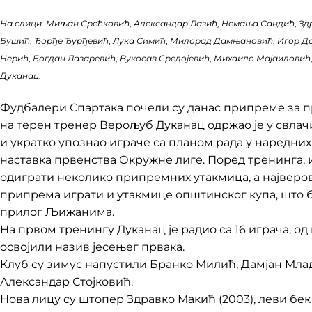
На слици: Миљан Срећковић, Александар Лазић, Немања Сандић, Зд
Бушић, Ђорђе Ђурђевић, Лука Симић, Милорад Дамњановић, Игор Д
Нерић, Богдан Лазаревић, Вукосав Средојевић, Михаило Мајаиловић
Дуканац.
Фудбалери Спартака почели су данас припреме за п
на терен тренер Верољуб Дуканац одржао је у свла
и укратко упознао играче са планом рада у наредних
наставка првенства Окружне лиге. Поред тренинга, и
одиграти неколико припремних утакмица, а најверов
припрема играти и утакмице општинског купа, што б
прилог Љижанима.
На првом тренингу Дуканац је радио са 16 играча, од к
освојили назив јесењег првака.
Клуб су зимус напустили Бранко Милић, Дамјан Мла
Александар Стојковић.
Нова лицу су штопер Здравко Макић (2003), леви бе