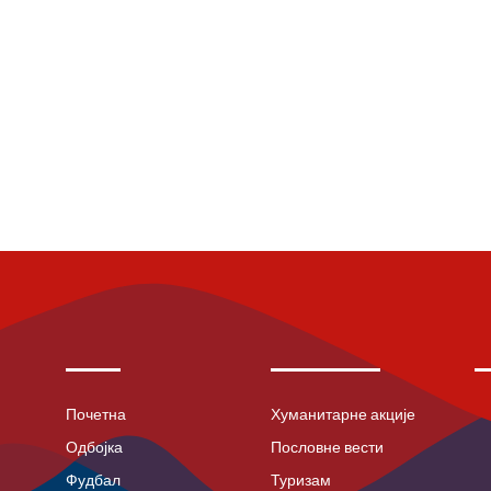
Почетна
Хуманитарне акције
Одбојка
Пословне вести
Фудбал
Туризам