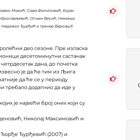
равко Макић, Сава Филиповић, Бојан
обросављевић, Огњен Весић, Немања
, Недељко Ђурђић и тренер Верољуб
ролећни део сезоне. Пре изласка
чионици десетоминутни састанак
 четрдесетак дана, до почетка
звесно је да ће тим из Љига
атније да ће се у периоду
и требало додатнио да иде у
ојих је највећи број оних који су
деновић, Николај Максимовић и
к Ђорђе Ђурђевић (2007) и