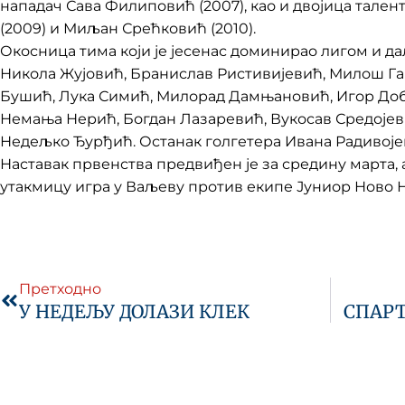
нападач Сава Филиповић (2007), као и двојица тален
(2009) и Миљан Срећковић (2010).
Окосница тима који је јесенас доминирао лигом и да
Никола Жујовић, Бранислав Ристивијевић, Милош Га
Бушић, Лука Симић, Милорад Дамњановић, Игор До
Немања Нерић, Богдан Лазаревић, Вукосав Средојев
Недељко Ђурђић. Останак голгетера Ивана Радивојев
Наставак првенства предвиђен је за средину марта,
утакмицу игра у Ваљеву против екипе Јуниор Ново 
Prev
Претходно
У НЕДЕЉУ ДОЛАЗИ КЛЕК
СПАРТ