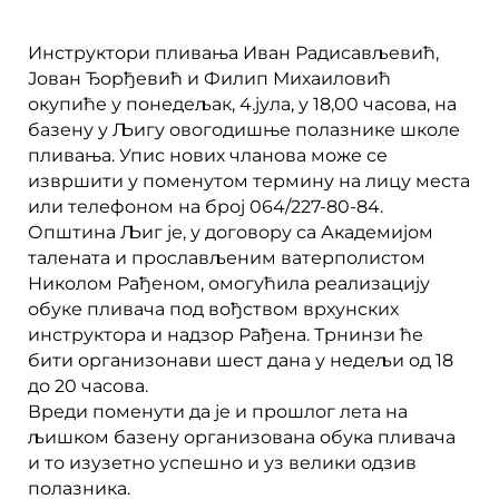
Инструктори пливања Иван Радисављевић,
Јован Ђорђевић и Филип Михаиловић
окупиће у понедељак, 4.јула, у 18,00 часова, на
базену у Љигу овогодишње полазнике школе
пливања. Упис нових чланова може се
извршити у поменутом термину на лицу места
или телефоном на број 064/227-80-84.
Општина Љиг је, у договору са Академијом
талената и прослављеним ватерполистом
Николом Рађеном, омогућила реализацију
обуке пливача под вођством врхунских
инструктора и надзор Рађена. Трнинзи ће
бити организонави шест дана у недељи од 18
до 20 часова.
Вреди поменути да је и прошлог лета на
љишком базену организована обука пливача
и то изузетно успешно и уз велики одзив
полазника.