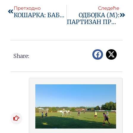
Претходно
Следеће
КОШАРКА: БАБАЈИЋ ИСПИСАО ИСТОРИЈУ ЉИШКЕ КОШАРКЕ
ОДБОЈКА (М):
ПАРТИЗАН ПРЕЈАК ЗА СПАРТАК
Share: