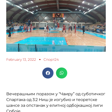
February 13, 2022
Спорт24
Вечерашњим поразом у “Чаиру” од суботичког
Спартака од 3:2 Ниш је изгубио и теоретске
шансе за опстанак у елитној одбојкашкој лиги
Србоје.