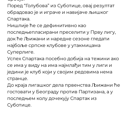
Поред “Голубова” из Суботице, овај резултат
обрадовао је и играче и навијаче љишког
Спартака.
Нишлије ће се дефинитивно као
последњепласирани преселити у Прву лигу,
док ће Љижани и наредне сезоне гледати
најбоље српске клубове у утакмицама
Суперлиге.
Успех Спартака посебно добија на тежини ако
се има у виду на има најмлађи тим у лиги и
једини је клуб који у својим редовима нема
странце.
До краја лигашког дела првенства Љижани ће
гостовати у Београду против Партизана, а у
последњем колу дочекују Спартак из
Суботице.
Prev
Next