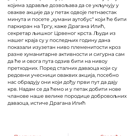
којима здравље дозвољава да се укључују у
овакве акције да у петак одвоје петнаестак
минута и посете „хумани аутобус“ који ће бити
паркиран на Тргу, каже Драгана Илић,
секретар љишког Црвеног крста. Људи из
нашег краја су у последњих годину дана
показали изузетан ниво племенитости кроз
разне хуманитарне активности и сигурна сам
да ће и овога пута одзив бити на нивоу
претходних. Поред сталних даваоца који су
редовни учесници оваквих акција, посебно
нас обрадују они који дођу први пут да дају
крв. Надам се да ћемо и у петак добити нове
чланове наше велике породице добровољних
даваоца, истиче Драгана Илић
Prev
Next