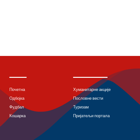
Почетна
Хуманитарне акције
Одбојка
Пословне вести
Фудбал
Туризам
Кошарка
Пријатељи портала