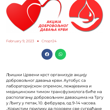
February 9, 2023
Спорт24
Љишки Црвени крст организује акцију
добровољног давања крви. Аутобус са
лабораторијском опремом, лежајевима и
медицинским тимом трансфузиолога биће на
располагању добровољним даваоцима на Тргу
у Љигу у петак, 10. фебруара, од 9-14 часова.
„Користим прилику да позовем све суграђане