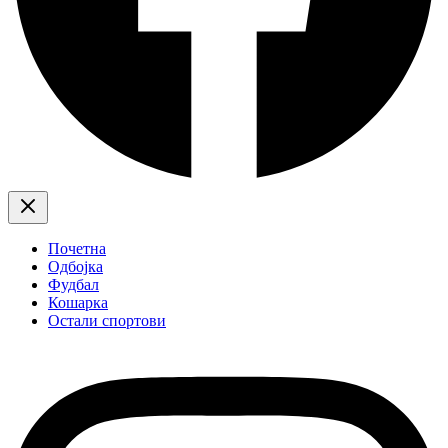
Почетна
Одбојка
Фудбал
Кошарка
Остали спортови