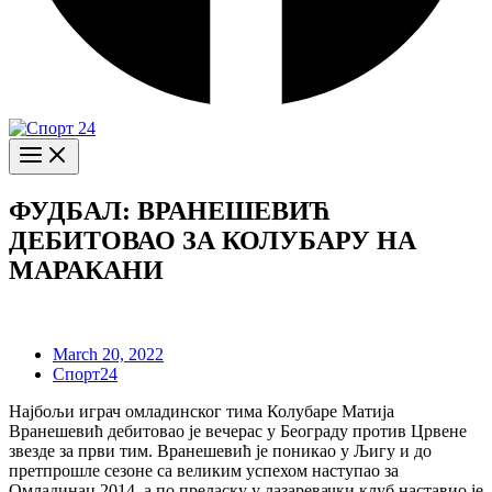
ФУДБАЛ: ВРАНЕШЕВИЋ
ДЕБИТОВАО ЗА КОЛУБАРУ НА
МАРАКАНИ
March 20, 2022
Спорт24
Најбољи играч омладинског тима Колубаре Матија
Вранешевић дебитовао је вечерас у Београду против Црвене
звезде за први тим. Вранешевић је поникао у Љигу и до
претпрошле сезоне са великим успехом наступао за
Омладинац 2014, а по преласку у лазаревачки клуб наставио је