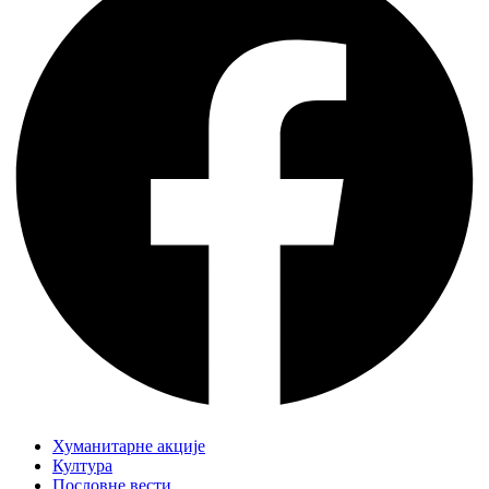
Хуманитарне акције
Култура
Пословне вести