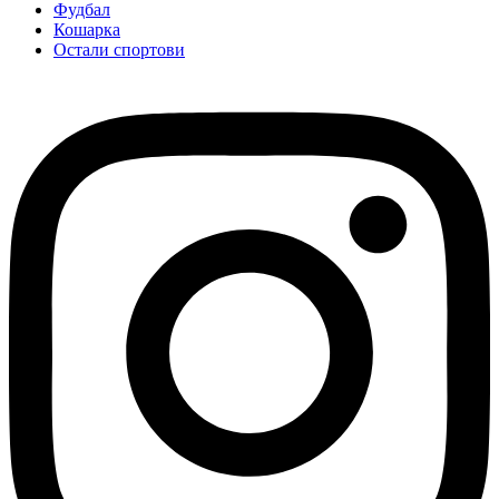
Фудбал
Кошарка
Остали спортови