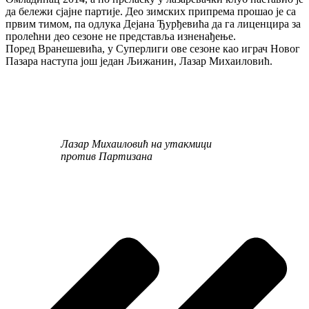
да бележи сјајне партије. Део зимских припрема прошао је са
првим тимом, па одлука Дејана Ђурђевића да га лиценцира за
пролећни део сезоне не представља изненађење.
Поред Вранешевића, у Суперлиги ове сезоне као играч Новог
Пазара наступа још један Љижанин, Лазар Михаиловић.
Лазар Михаиловић на утакмици
против Партизана