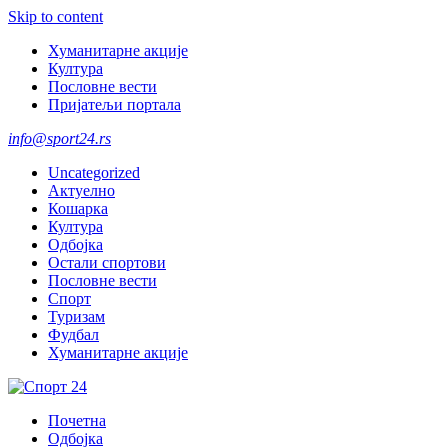
Skip to content
Хуманитарне акције
Култура
Пословне вести
Пријатељи портала
info@sport24.rs
Uncategorized
Актуелно
Кошарка
Култура
Одбојка
Остали спортови
Пословне вести
Спорт
Туризам
Фудбал
Хуманитарне акције
Почетна
Одбојка