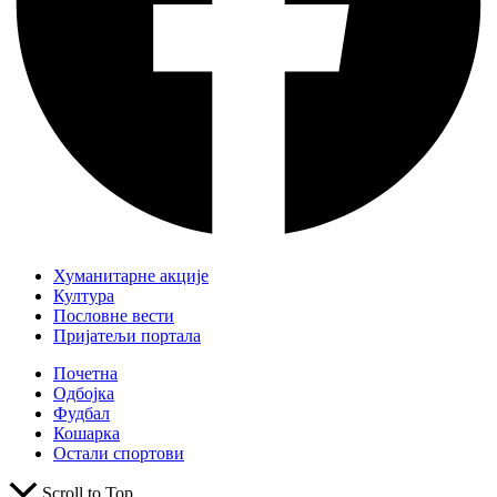
Хуманитарне акције
Култура
Пословне вести
Пријатељи портала
Почетна
Одбојка
Фудбал
Кошарка
Остали спортови
Scroll to Top