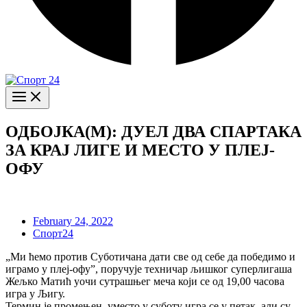
ОДБОЈКА(М): ДУЕЛ ДВА СПАРТАКА
ЗА КРАЈ ЛИГЕ И МЕСТО У ПЛЕЈ-
ОФУ
February 24, 2022
Спорт24
„Ми ћемо против Суботичана дати све од себе да победимо и
играмо у плеј-офу”, поручује техничар љишког суперлигаша
Жељко Матић уочи сутрашњег меча који се од 19,00 часова
игра у Љигу.
Термин је промењен, уместо у суботу игра се у петак, али су