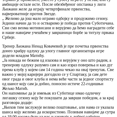
амбиције остале исте. После обезбеђеног опстанка у лиги
Љижани желе да играју четвртфинале првенства,
највероватније против Звезде.
„ Желимо да још мало играмо одбојку и продужимо сезону.
Једини начин да то и остваримо је победа против Суботичана.
Сви смо веома мотивисани и верујемо да ћемо наградити себе
и наше навијаче учешћем у завршници борбе за титулу првака
Србије.
Тренер Љижана Ненад Ковачевић је пре почетка првенства
донео храбру одлуку да улогу главног организатора игре
додели младом Матићу.
„Ја никада не бежим од изазова и верујем у оно што радим, а
тренерову одлуку разумео сам и као израз поверења и као дуг
према клубу у којем сам 14 година чекао на овај тренутак. Све
важно у мојој каријери догодило се у Спартаку, ја сам дете
овог града и овог клуба и нема веће части за једног спортисту
од шансе коју сам ја добио, поносно истиче 22-годишњи
Жељко Матић.
Он напомиње да је имењак из Суботице имао одличну
лигашку сезону коју ће покушати да заврши победом, а за крај
разговора додаје:
„Њихов тим заслужује велико поштовање, али нама се указала
шанса коју желимо да искористимо. Позивам навијаче да сутра
од 19,00 часова буду уз нас и уживају у доброј одбојци.