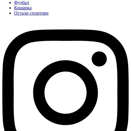
Фудбал
Кошарка
Остали спортови