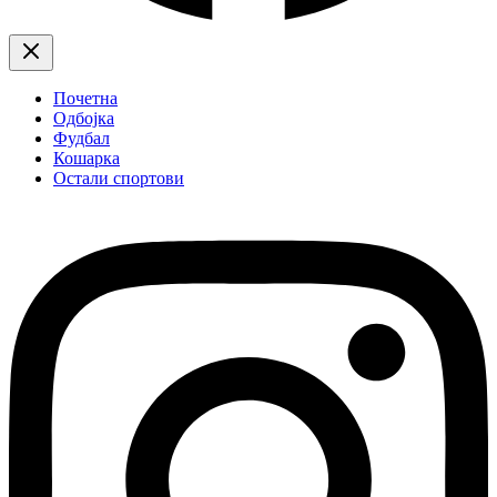
Почетна
Одбојка
Фудбал
Кошарка
Остали спортови