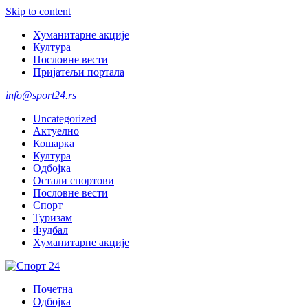
Skip to content
Хуманитарне акције
Култура
Пословне вести
Пријатељи портала
info@sport24.rs
Uncategorized
Актуелно
Кошарка
Култура
Одбојка
Остали спортови
Пословне вести
Спорт
Туризам
Фудбал
Хуманитарне акције
Почетна
Одбојка