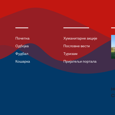
Почетна
Хуманитарне акције
Одбојка
Пословне вести
Фудбал
Туризам
Кошарка
Пријатељи портала
Н
С