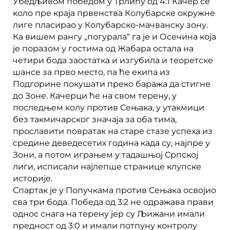
Убедљивом победом у Трлићу од 4:1 Качер се
коло пре краја првенства Колубарске окружне
лиге пласирао у Колубарско-мачванску зону.
Ка вишем рангу „погурала“ га је и Осечина која
је поразом у гостима од Жабара остала на
четири бода заостатка и изгубила и теоретске
шансе за прво место, па ће екипа из
Подгорине покушати преко баража да стигне
до Зоне. Качерци ће на свом терену, у
последњем колу против Сењака, у утакмици
без такмичарског значаја за оба тима,
прославити повратак на старе стазе успеха из
средине деведесетих година када су, најпре у
Зони, а потом играњем у тадашњој Српској
лиги, исписали најлепше странице клупске
историје.
Спартак је у Попучкама против Сењака освојио
сва три бода. Победа од 3:2 не одражава прави
однос снага на терену јер су Љижани имали
предност од 3:0 и имали потпуну контролу