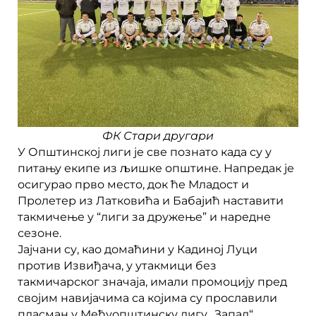
ФК Стари другари
У Општинској лиги је све познато када су у
питању екипе из љишке општине. Напредак је
осигурао прво место, док ће Младост и
Пролетер из Латковића и Бабајић наставити
такмичење у “лиги за дружење” и наредне
сезоне.
Јајчани су, као домаћини у Кадиној Луци
против Извиђача, у утакмици без
такмичарског значаја, имали промоцију пред
својим навијачима са којима су прославили
пласман у Међуопштинску лигу „Запад“