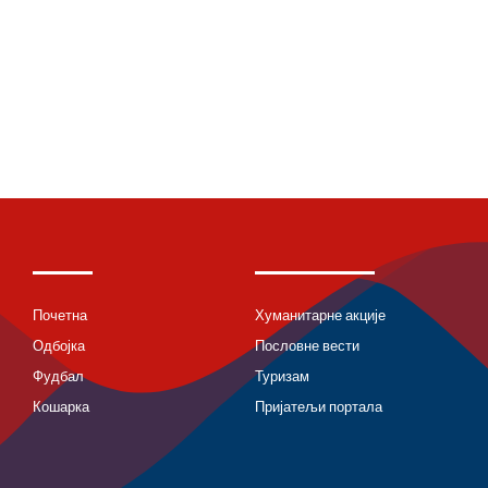
Почетна
Хуманитарне акције
Одбојка
Пословне вести
Фудбал
Туризам
Кошарка
Пријатељи портала