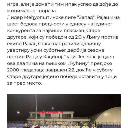
игре, али је домаћи тим ипак успео да дође до
минималног пораза.
Лидер Међуопштинске лиге “Запад“, Рајац има
шест бодова предности у односу на јединог
конкурента за највиши пласман, Старе
другаре, који су победом од 2:0 у Љигу против
екипе Ракац Ставе направили одличну
увертиру уочи суботњег дербија сезоне
против Рајца у Кадиној Луци. Јесенас је дуел
ова два тима на љишком „Ћућину“ пред око
2000 гледалаца завршен 2:2, док ће у суботу
Старе другаре једино победа оставити у трци
за прво место.