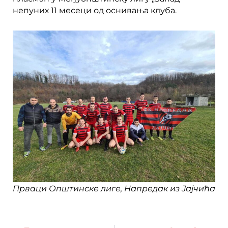
непуних 11 месеци од оснивања клуба.
Прваци Општинске лиге, Напредак из Јајчића
Prev
Next